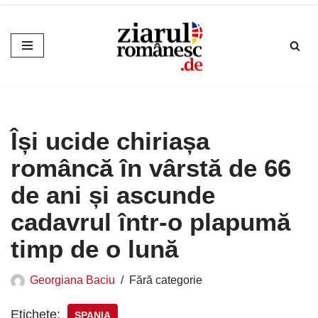
Sari
la
conținut
Își ucide chiriașa
româncă în vârstă de 66
de ani și ascunde
cadavrul într-o plapumă
timp de o lună
Georgiana Baciu
Fără categorie
Etichete:
SPANIA