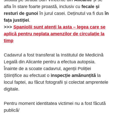
afla în stare foarte proastă, inclusiv cu
fecale și
resturi de gunoi
în jurul casei. Deținutul va fi dus
în
fața justiției
.
>>>
Spaniolii sunt atenți la asta – legea care se
aplică pentru neplata amenzilor de circulație la
timp
Cadavrul a fost transferat la Institutul de Medicină
Legală din Alicante pentru a efectua autopsia.
Înainte de a scoate cadavrul, agenții Poliției
Științifice au efectuat o
inspecție amănunțită
la
locul faptei, au făcut fotografii și colectat amprentele
digitale.
Pentru moment identitatea victimei nu a fost făcută
publică/