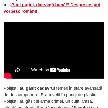
►
„Bani puțini, dar viață bună!” Despre ce țară
vorbesc românii
Polițiștii
au găsit cadavrul
femeii în stare avansată
de descompunere. Era învelit în pungi de plastic.
Polițiștii au găsit și arma crimei, un cuțit. Casa,
situată pe strada San Vincente din
Alicante
și se