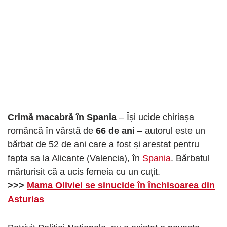
Crimă macabră în Spania
– Își ucide chiriașa
româncă în vârstă de
66 de ani
– autorul este un
bărbat de 52 de ani care a fost și arestat pentru
fapta sa la Alicante (Valencia), în
Spania
. Bărbatul
mărturisit că a ucis femeia cu un cuțit.
>>>
Mama Oliviei se sinucide în închisoarea din
Asturias