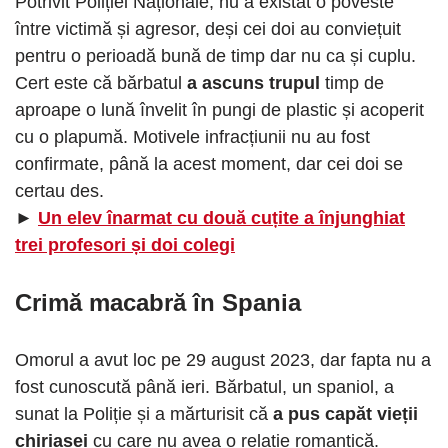
Potrivit Poliției Naționale, nu a existat o poveste
între victimă și agresor, deși cei doi au conviețuit
pentru o perioadă bună de timp dar nu ca și cuplu.
Cert este că bărbatul
a ascuns trupul
timp de
aproape o lună învelit în pungi de plastic și acoperit
cu o plapumă. Motivele infracțiunii nu au fost
confirmate, până la acest moment, dar cei doi se
certau des.
►
Un elev înarmat cu două cuțite a înjunghiat
trei profesori și doi colegi
Crimă macabră în Spania
Omorul a avut loc pe 29 august 2023, dar fapta nu a
fost cunoscută până ieri. Bărbatul, un spaniol, a
sunat la Poliție și a mărturisit că
a pus capăt vieții
chiriașei
cu care nu avea o relație romantică.