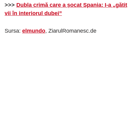
>>>
Dubla crimă care a șocat Spania: I-a „gătit
vii în interiorul dubei”
Sursa:
elmundo
, ZiarulRomanesc.de