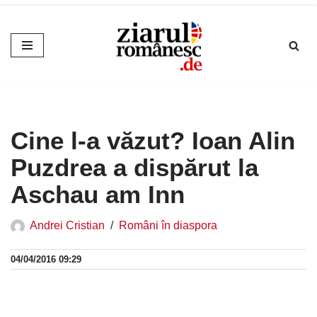
Sari
la
conținut
Cine l-a văzut? Ioan Alin
Puzdrea a dispărut la
Aschau am Inn
Andrei Cristian
Români în diaspora
04/04/2016 09:29