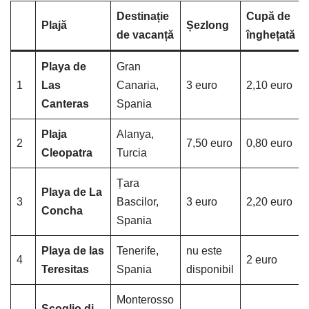
Destinație
Cupă de
Plajă
Șezlong
de vacanță
înghețată
Playa de
Gran
1
Las
Canaria,
3 euro
2,10 euro
Canteras
Spania
Plaja
Alanya,
2
7,50 euro
0,80 euro
Cleopatra
Turcia
Țara
Playa de La
3
Bascilor,
3 euro
2,20 euro
Concha
Spania
Playa de las
Tenerife,
nu este
4
2 euro
Teresitas
Spania
disponibil
Monterosso
Scoglio di