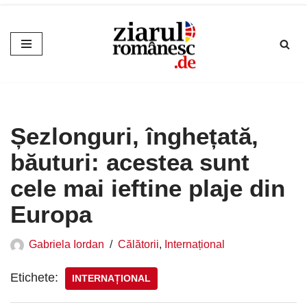
Sari
la
conținut
Șezlonguri, înghețată,
băuturi: acestea sunt
cele mai ieftine plaje din
Europa
Gabriela Iordan
Călătorii
,
Internațional
Etichete:
INTERNAȚIONAL