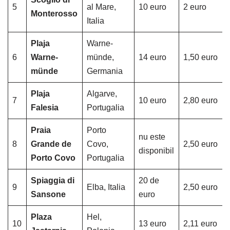
5
al Mare,
10 euro
2 euro
Monterosso
Italia
Plaja
Warne-
6
Warne-
münde,
14 euro
1,50 euro
münde
Germania
Plaja
Algarve,
7
10 euro
2,80 euro
Falesia
Portugalia
Praia
Porto
nu este
8
Grande de
Covo,
2,50 euro
disponibil
Porto Covo
Portugalia
Spiaggia di
20 de
9
Elba, Italia
2,50 euro
Sansone
euro
Plaza
Hel,
10
13 euro
2,11 euro