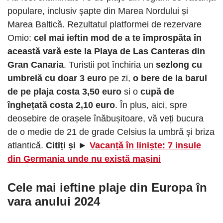
populare, inclusiv șapte din Marea Nordului și
Marea Baltică. Rezultatul platformei de rezervare
Omio:
cel mai ieftin mod de a te împrospăta în
această vară este la Playa de Las Canteras din
Gran Canaria
. Turistii pot închiria un
sezlong cu
umbrelă cu doar 3 euro
pe zi,
o bere de la barul
de pe plaja costa 3,50 euro
si o
cupă de
înghețată costa 2,10 euro
. În plus, aici, spre
deosebire de orașele înăbușitoare, vă veți bucura
de o medie de 21 de grade Celsius la umbră și briza
atlantică.
Citiți și ►
Vacanță în liniște: 7 insule
din Germania unde nu există mașini
Cele mai ieftine plaje din Europa în
vara anului 2024