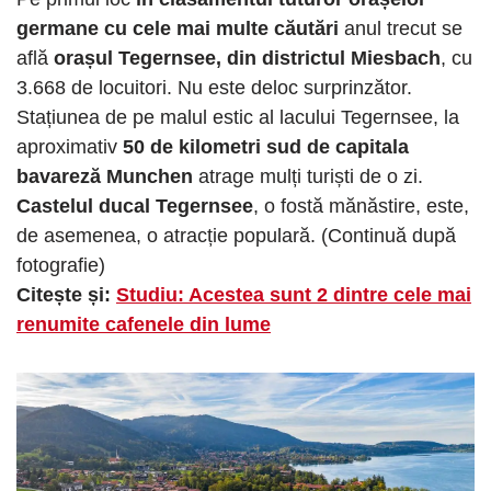
germane cu cele mai multe căutări
anul trecut se
află
orașul Tegernsee, din districtul Miesbach
, cu
3.668 de locuitori. Nu este deloc surprinzător.
Stațiunea de pe malul estic al lacului Tegernsee, la
aproximativ
50 de kilometri sud de capitala
bavareză Munchen
atrage mulți turiști de o zi.
Castelul ducal Tegernsee
, o fostă mănăstire, este,
de asemenea, o atracție populară. (Continuă după
fotografie)
Citește și:
Studiu: Acestea sunt 2 dintre cele mai
renumite cafenele din lume