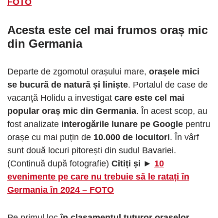
FOTO
Acesta este cel mai frumos oraș mic
din Germania
Departe de zgomotul orașului mare,
orașele mici
se bucură de natură și liniște
. Portalul de case de
vacanță Holidu a investigat
care este cel mai
popular oraș mic din Germania
. În acest scop, au
fost analizate
interogările lunare pe Google
pentru
orașe cu mai puțin de
10.000 de locuitori
. În vârf
sunt două locuri pitorești din sudul Bavariei.
(Continuă după fotografie)
Citiți și ►
10
evenimente pe care nu trebuie să le ratați în
Germania în 2024 – FOTO
Pe primul loc
în clasamentul tuturor orașelor