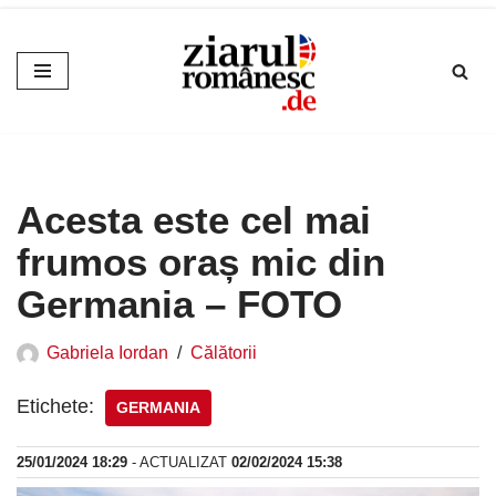
Sari
la
conținut
Acesta este cel mai
frumos oraș mic din
Germania – FOTO
Gabriela Iordan
Călătorii
Etichete:
GERMANIA
25/01/2024 18:29
- ACTUALIZAT
02/02/2024 15:38