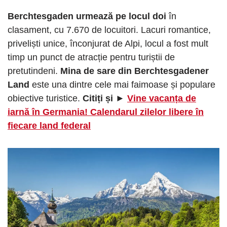
Berchtesgaden urmează pe locul doi
în
clasament, cu 7.670 de locuitori. Lacuri romantice,
priveliști unice, înconjurat de Alpi, locul a fost mult
timp un punct de atracție pentru turiștii de
pretutindeni.
Mina de sare din Berchtesgadener
Land
este una dintre cele mai faimoase și populare
obiective turistice.
Citiți și ►
Vine vacanța de
iarnă în Germania! Calendarul zilelor libere în
fiecare land federal