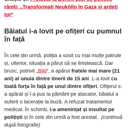
răniți: „Transformați Neukölln în Gaza și ardeți
tot”
Băiatul i-a lovit pe ofițeri cu pumnul
în față
În cele din urmă, poliția a sosit cu mai multe patrule
și, ulterior, situația a părut să se liniștească. Dar
brusc, potrivit „
Bild
”, a apărut
fratele mai mare (21
ani) al unuia dintre tinerii de 15 ani
. L-a lovit
cu
toată forța în față pe unul dintre ofițeri
. Ofițerul s-
a apărat și l-a pus la pământ pe atacator, băiatul a
suferit o lacerație la buză. A refuzat tratamentul
medical. În schimb,
i-a amenințat și insultat pe
polițiști
și în cele din urmă a fost arestat.
(continuă
după fotografie)