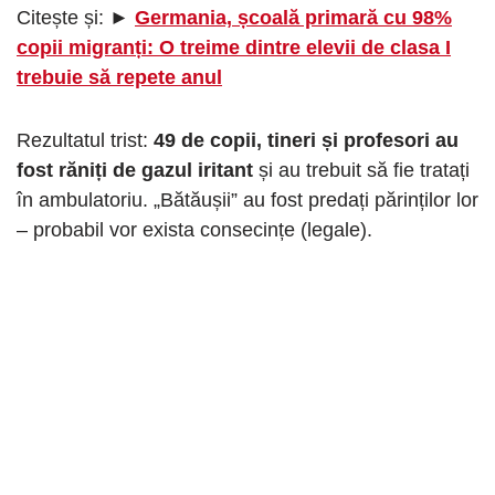
Citește și: ►
Germania, școală primară cu 98%
copii migranți: O treime dintre elevii de clasa I
trebuie să repete anul
Rezultatul trist:
49 de copii, tineri și profesori au
fost răniți de gazul iritant
și au trebuit să fie tratați
în ambulatoriu. „Bătăușii” au fost predați părinților lor
– probabil vor exista consecințe (legale).