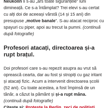
Neukölln
li s-au „ars toate siguranțele” luni
dimineață. Ce s-a întâmplat? Trei elevi s-au certat
cu alți doi de aceeași vârstă (14 și 15 ani) din
presupuse „
motive banale
”. S-au atacat reciproc cu
spayuri cu piper, apoi au trecut la pumni.
(continuă
după fotografie)
Profesori atacați, directoarea și-a
rupt brațul.
Doi profesori care s-au repezit asupra au vrut să
oprească cearta, dar au fost și stropiți cu gaz iritant
și atacați fizic. Acum a intervenit directoarea școlii
(52 ani). Cu toate acestea, a fost împinsă de un
tânăr, a căzut la pământ și
și-a rupt mâna.
(continuă după fotografie)
Citește și:
Proteste la Berlin, zeci de polițiști