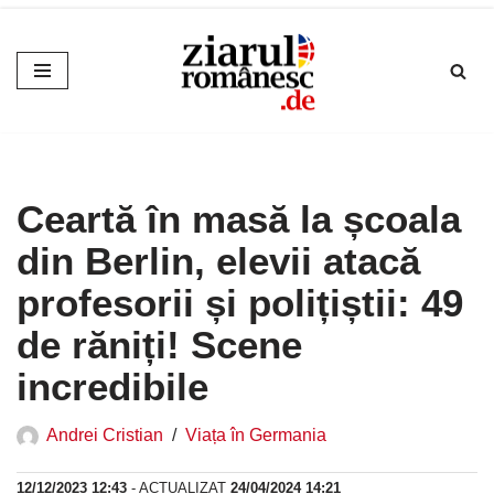
Sari
la
conținut
Ceartă în masă la școala
din Berlin, elevii atacă
profesorii și polițiștii: 49
de răniți! Scene
incredibile
Andrei Cristian
Viața în Germania
12/12/2023 12:43
- ACTUALIZAT
24/04/2024 14:21