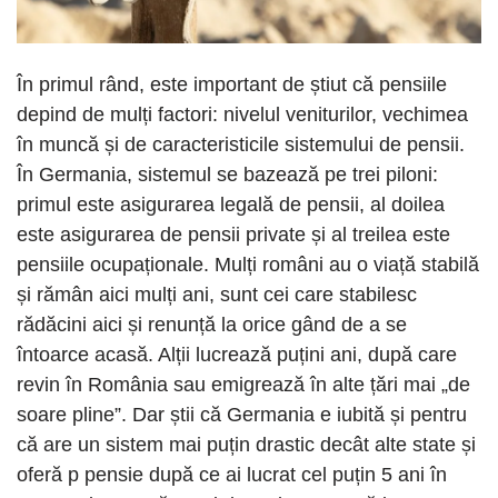
În primul rând, este important de știut că pensiile
depind de mulți factori: nivelul veniturilor, vechimea
în muncă și de caracteristicile sistemului de pensii.
În Germania, sistemul se bazează pe trei piloni:
primul este asigurarea legală de pensii, al doilea
este asigurarea de pensii private și al treilea este
pensiile ocupaționale. Mulți români au o viață stabilă
și rămân aici mulți ani, sunt cei care stabilesc
rădăcini aici și renunță la orice gând de a se
întoarce acasă. Alții lucrează puțini ani, după care
revin în România sau emigrează în alte țări mai „de
soare pline”. Dar știi că Germania e iubită și pentru
că are un sistem mai puțin drastic decât alte state și
oferă p pensie după ce ai lucrat cel puțin 5 ani în