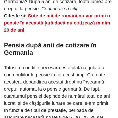
Germania? După 5 ani de cotizare, toată lumea are
dreptul la pensie.
Continuați să citiți
Citește și:
Sute de mii de români nu vor primi o
pensie în această țară dacă nu cotizează minim
20 de ani
Pensia după anii de cotizare în
Germania
Totuși, o condiție necesară este plata regulată a
contribuțiilor la pensie în tot acest timp. Cu toate
acestea, dobândirea acestui drept nu înseamnă
dreptul automat la o pensie germană. De fapt,
cuantumul pensiei depinde de numărul total de ani
lucrați și de câștigurile lunare pe care le-am primit.
În funcție de tipul de prestație, perioada de
asigurare necesară poate fi de 5, 20, 25, 35 sau