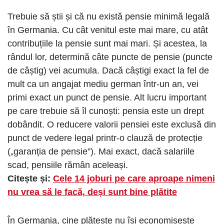
Trebuie să știi și că nu există pensie minimă legală
în Germania. Cu cât venitul este mai mare, cu atât
contribuțiile la pensie sunt mai mari. Și acestea, la
rândul lor, determină câte puncte de pensie (puncte
de câștig) vei acumula. Dacă câștigi exact la fel de
mult ca un angajat mediu german într-un an, vei
primi exact un punct de pensie. Alt lucru important
pe care trebuie să îl cunoști: pensia este un drept
dobândit. O reducere valorii pensiei este exclusă din
punct de vedere legal printr-o clauză de protecție
(„garanția de pensie”). Mai exact, dacă salariile
scad, pensiile rămân aceleași.
Citește și:
Cele 14 joburi pe care aproape nimeni
nu vrea să le facă, deși sunt bine plătite
În Germania, cine plătește nu își economisește