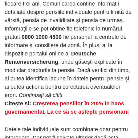
fiecare trei ani. Comunicarea conține informații
detaliate despre pensiile individuale pentru limită de
vârstă, pensia de invaliditate și pensia de urmaș.
Informațiile se pot obține fie telefonic la numărul
gratuit
0800 1000 4800
fie personal la centrele de
informare și consiliere de zonă. În plus, ai la
dispoziție portalul online al
Deutsche
Rentenversicherung
, unde găsești explicate în
mod clar drepturile la pensie. Dacă verifici din timp,
ai putea identifica lacune în datele pentru pensie și
ai putea acționa pentru corectarea eventualelor
erori.
Continuați să citiți
Citește și:
Creșterea pensiilor în 2025 în haos
guvernamental. La ce să se aștepte pensionarii
Datele tale individuale sunt combinate doar pentru
interogare. Dar pot fi salvate ulterior dacă asta