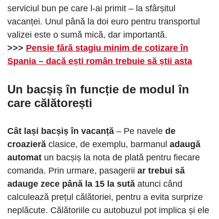
serviciul bun pe care l-ai primit – la sfârșitul
vacanței. Unul până la doi euro pentru transportul
valizei este o sumă mică, dar importantă.
>>>
Pensie fără stagiu minim de cotizare în
Spania – dacă ești român trebuie să știi asta
Un bacșiș în funcție de modul în
care călătorești
Cât lași bacșiș în vacanță
– Pe navele
de
croazieră
clasice, de exemplu, barmanul
adaugă
automat
un bacșiș la nota de plată pentru fiecare
comanda. Prin urmare, pasagerii
ar trebui să
adauge zece până la 15 la sută
atunci când
calculează prețul călătoriei, pentru a evita surprize
neplăcute. Călătoriile cu autobuzul pot implica și ele