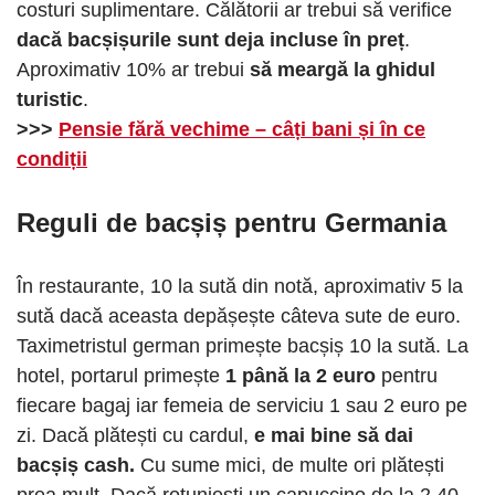
costuri suplimentare. Călătorii ar trebui să verifice
dacă bacșișurile sunt deja incluse în preț
.
Aproximativ 10% ar trebui
să meargă la ghidul
turistic
.
>>>
Pensie fără vechime – câți bani și în ce
condiții
Reguli de bacșiș pentru Germania
În restaurante, 10 la sută din notă, aproximativ 5 la
sută dacă aceasta depășește câteva sute de euro.
Taximetristul german primește bacșiș 10 la sută. La
hotel, portarul primește
1 până la 2 euro
pentru
fiecare bagaj iar femeia de serviciu 1 sau 2 euro pe
zi. Dacă plătești cu cardul,
e mai bine să dai
bacșiș cash.
Cu sume mici, de multe ori plătești
prea mult. Dacă rotunjești un capuccino de la 2,40