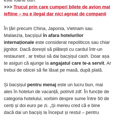
>>>
Trucul prin care cumperi bilete de avion mai
ieftine – nu e ilegal dar nici agreat de companii
În țări precum China, Japonia, Vietnam sau
Malaezia, bacșișul
în afara hotelurilor
internaționale
este considerat nepoliticos sau chiar
jignitor. Dacă dorești să plătești cu cardul într-un
restaurant , ar trebui să dai bacșișul cash. Doar așa
te asiguri că ajunge la
angajatul care te-a servit
. Ar
trebui de obicei să fie lăsat pe masă, după plată.
Și bacșișul
pentru menaj
este un lucru bun, mai
ales în hoteluri de vacanță, potrivit zdf. În funcție de
categoria hotelului, vorbim despre sume între 50 de
cenți și doi euro pe zi. „Și mereu cred că e bine
dacă dai un bacșiș la început și restul – pentru