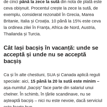
de cinci
până la zece la sută
din nota de plată este
ceva obișnuit. Procentul crește la zece la sută, de
exemplu, considerat rezonabil în Grecia, Marea
Britanie, Italia și Croația. 10 până la 15% este ceva
la ordinea zilei în Franța, Africa de Nord, Austria,
Thailanda și Turcia.
Cât lași bacșiș în vacanță
: unde se
acceptă și unde nu se acceptă
bacșiș
Ca și în alte chestiuni, SUA și Canada aplică reguli
speciale: aici,
15 până la 20 la sută este minim –
așa-numitul „bacșiș” face parte din salariul unui
chelner. În schimb, în ​​țările scandinave, nu se
așteaptă bacșiș – nici nu este nevoie, dacă serviciul
este foarte bun.