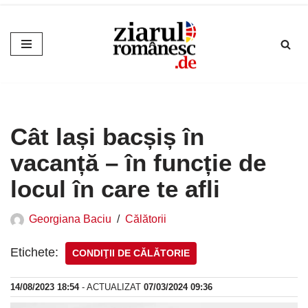
Sari
la
conținut
Cât lași bacșiș în
vacanță – în funcție de
locul în care te afli
Georgiana Baciu
Călătorii
Etichete:
CONDIŢII DE CĂLĂTORIE
14/08/2023 18:54
- ACTUALIZAT
07/03/2024 09:36