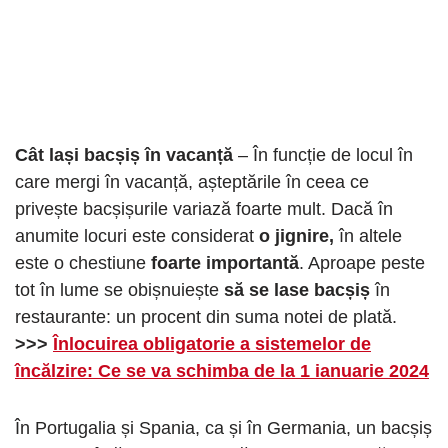
Cât lași bacșiș în vacanță
– În funcție de locul în
care mergi în vacanță, așteptările în ceea ce
privește bacșișurile variază foarte mult. Dacă în
anumite locuri este considerat
o jignire,
în altele
este o chestiune
foarte importantă
. Aproape peste
tot în lume se obișnuiește
să se lase bacșiș
în
restaurante: un procent din suma notei de plată.
>>>
Înlocuirea obligatorie a sistemelor de
încălzire: Ce se va schimba de la 1 ianuarie 2024
În Portugalia și Spania, ca și în Germania, un bacșiș