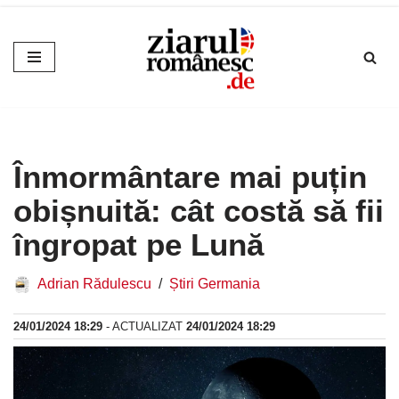
Sari
la
conținut
Înmormântare mai puțin
obișnuită: cât costă să fii
îngropat pe Lună
Adrian Rădulescu
Știri Germania
24/01/2024 18:29
- ACTUALIZAT
24/01/2024 18:29