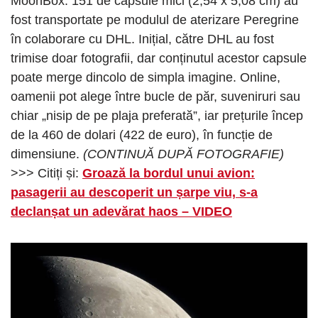
MoonBox. 151 de capsule mici (2,54 x 5,08 cm) au
fost transportate pe modulul de aterizare Peregrine
în colaborare cu DHL. Inițial, către DHL au fost
trimise doar fotografii, dar conținutul acestor capsule
poate merge dincolo de simpla imagine. Online,
oamenii pot alege între bucle de păr, suveniruri sau
chiar „nisip de pe plaja preferată”, iar prețurile încep
de la 460 de dolari (422 de euro), în funcție de
dimensiune.
(CONTINUĂ DUPĂ FOTOGRAFIE)
>>> Citiți și:
Groază la bordul unui avion:
pasagerii au descoperit un șarpe viu, s-a
declanșat un adevărat haos – VIDEO