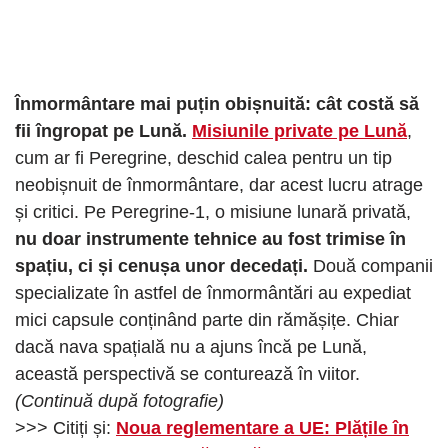
Înmormântare mai puțin obișnuită: cât costă să
fii îngropat pe Lună.
Misiunile private pe Lună
,
cum ar fi Peregrine, deschid calea pentru un tip
neobișnuit de înmormântare, dar acest lucru atrage
și critici. Pe Peregrine-1, o misiune lunară privată,
nu doar instrumente tehnice au fost trimise în
spațiu, ci și cenușa unor decedați.
Două companii
specializate în astfel de înmormântări au expediat
mici capsule conținând parte din rămășițe. Chiar
dacă nava spațială nu a ajuns încă pe Lună,
această perspectivă se conturează în viitor.
(Continuă după fotografie)
>>> Citiți și:
Noua reglementare a UE: Plățile în