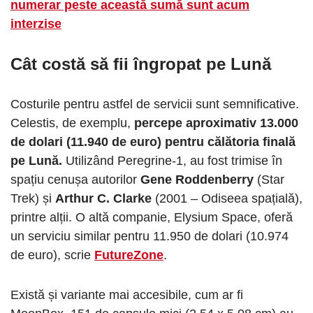
numerar peste această sumă sunt acum
interzise
Cât costă să fii îngropat pe Lună
Costurile pentru astfel de servicii sunt semnificative.
Celestis, de exemplu,
percepe aproximativ 13.000
de dolari (11.940 de euro) pentru călătoria finală
pe Lună.
Utilizând Peregrine-1, au fost trimise în
spațiu cenușa autorilor
Gene Roddenberry
(Star
Trek) și
Arthur C. Clarke
(2001 – Odiseea spațială),
printre alții. O altă companie, Elysium Space, oferă
un serviciu similar pentru 11.950 de dolari (10.974
de euro), scrie
FutureZone
.
Există și variante mai accesibile, cum ar fi