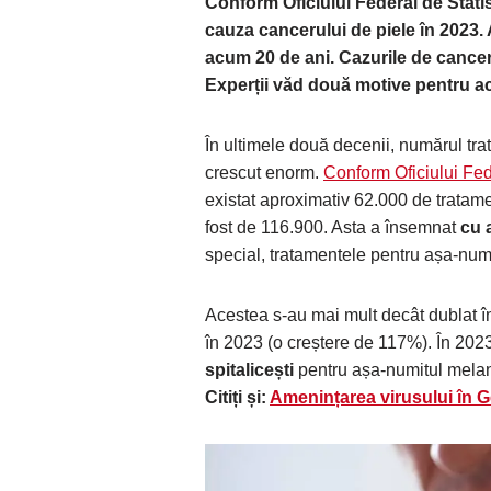
Conform Oficiului Federal de Statis
cauza cancerului de piele în 2023.
acum 20 de ani. Cazurile de cancer
Experții văd două motive pentru a
În ultimele două decenii, numărul tra
crescut enorm.
Conform Oficiului Fede
existat aproximativ 62.000 de tratame
fost de 116.900. Asta a însemnat
cu 
special, tratamentele pentru așa-num
Acestea s-au mai mult decât dublat în
în 2023 (o creștere de 117%). În 2023
spitalicești
pentru așa-numitul melano
Citiți și:
Amenințarea virusului în Ge