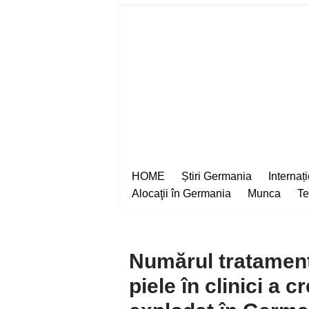
Sari
la
conținut
HOME
Știri Germania
Internaț
Alocaţii în Germania
Munca
Te
Numărul tratament
piele în clinici a