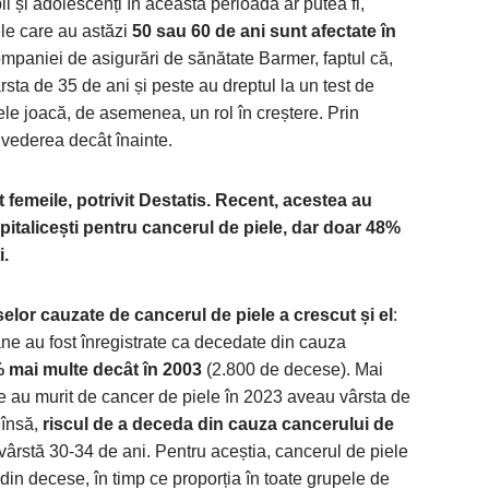
ii și adolescenți în această perioadă ar putea fi,
le care au astăzi
50 sau 60 de ani sunt afectate în
mpaniei de asigurări de sănătate Barmer, faptul că,
sta de 35 de ani și peste au dreptul la un test de
le joacă, de asemenea, un rol în creștere. Prin
 vederea decât înainte.
t femeile, potrivit Destatis. Recent, acestea au
pitalicești pentru cancerul de piele, dar doar 48%
i.
elor cauzate de cancerul de piele a crescut și el
:
ne au fost înregistrate ca decedate din cauza
mai multe decât în ​​2003
(2.800 de decese). Mai
re au murit de cancer de piele în 2023 aveau vârsta de
 însă,
riscul de a deceda din cauza cancerului de
vârstă 30-34 de ani. Pentru aceștia, cancerul de piele
din decese, în timp ce proporția în toate grupele de