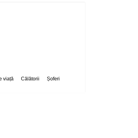
e viață
Călătorii
Șoferi