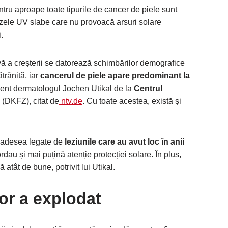
ntru aproape toate tipurile de cancer de piele sunt
razele UV slabe care nu provoacă arsuri solare
.
tivă a creșterii se datorează schimbărilor demografice
trânită, iar
cancerul de piele apare predominant la
ecent dermatologul Jochen Utikal de la
Centrul
i
(DKFZ), citat de
ntv.de
. Cu toate acestea, există și
nt adesea legate de
leziunile care au avut loc în anii
dau și mai puțină atenție protecției solare. În plus,
ă atât de bune, potrivit lui Utikal.
or a explodat