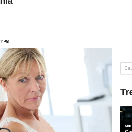
nia
 11:50
Tr