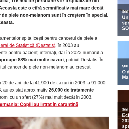
tică, 116.900 de persoane vor fi spitalizate din
 Aceasta este o cifră semnificativ mai mare decât
 de piele non-melanom sunt în creștere în special.
ceasta.
tamentelor spitalicești pentru cancerul de piele a
ral de Statistică (Destatis)
, în 2003 au
nte pentru pacienți internați, dar în 2023 numărul a
aproape 88% mai multe cazuri
, potrivit Destatis. În
itul cancer de piele non-melanom au crescut.
 20 de ani: de la 41.900 de cazuri în 2003 la 91.000
, au existat aproximativ
26.000 de tratamente
m, cu un sfert (27%) mai mult decât în ​​2003.
rmania: Copiii au intrat în carantină