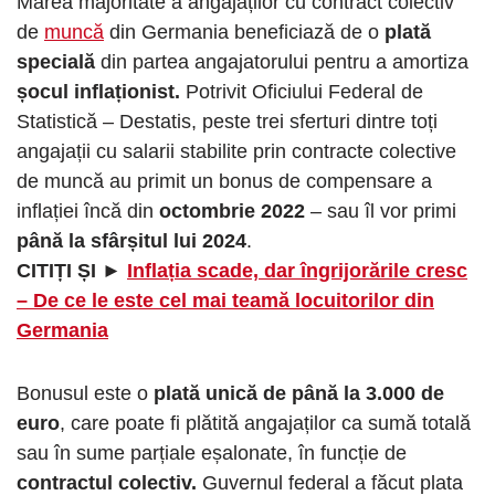
Marea majoritate a angajaților cu contract colectiv
de
muncă
din Germania beneficiază de o
plată
specială
din partea angajatorului pentru a amortiza
șocul inflaționist.
Potrivit Oficiului Federal de
Statistică – Destatis, peste trei sferturi dintre toți
angajații cu salarii stabilite prin contracte colective
de muncă au primit un bonus de compensare a
inflației încă din
octombrie 2022
– sau îl vor primi
până la sfârșitul lui 2024
.
CITIȚI ȘI ►
Inflația scade, dar îngrijorările cresc
– De ce le este cel mai teamă locuitorilor din
Germania
Bonusul este o
plată unică de până la 3.000 de
euro
, care poate fi plătită angajaților ca sumă totală
sau în sume parțiale eșalonate, în funcție de
contractul colectiv.
Guvernul federal a făcut plata