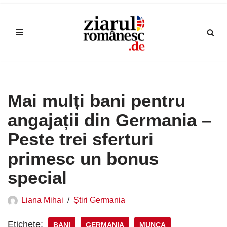
Sari
la
conținut
Mai mulți bani pentru
angajații din Germania –
Peste trei sferturi
primesc un bonus
special
Liana Mihai
Știri Germania
Etichete:
BANI
GERMANIA
MUNCA