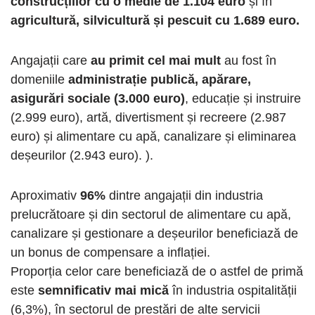
construcțiilor cu o medie de 1.104 euro
și în
agricultură, silvicultură și pescuit cu 1.689 euro.
Angajații care
au primit cel mai mult
au fost în
domeniile
administrație publică, apărare,
asigurări sociale (3.000 euro)
, educație și instruire
(2.999 euro), artă, divertisment și recreere (2.987
euro) și alimentare cu apă, canalizare și eliminarea
deșeurilor (2.943 euro). ).
Aproximativ
96%
dintre angajații din industria
prelucrătoare și din sectorul de alimentare cu apă,
canalizare și gestionare a deșeurilor beneficiază de
un bonus de compensare a inflației.
Proporția celor care beneficiază de o astfel de primă
este
semnificativ mai mică
în industria ospitalității
(6,3%), în sectorul de prestări de alte servicii