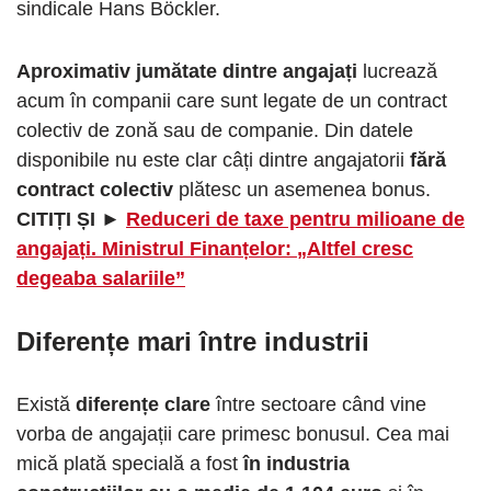
sindicale Hans Böckler.
Aproximativ jumătate dintre angajați
lucrează
acum în companii care sunt legate de un contract
colectiv de zonă sau de companie. Din datele
disponibile nu este clar câți dintre angajatorii
fără
contract colectiv
plătesc un asemenea bonus.
CITIȚI ȘI ►
Reduceri de taxe pentru milioane de
angajați. Ministrul Finanțelor: „Altfel cresc
degeaba salariile”
Diferențe mari între industrii
Există
diferențe clare
între sectoare când vine
vorba de angajații care primesc bonusul. Cea mai
mică plată specială a fost
în industria