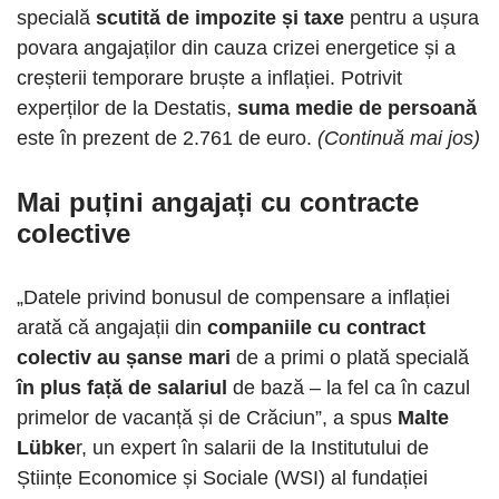
specială
scutită de impozite și taxe
pentru a ușura
povara angajaților din cauza crizei energetice și a
creșterii temporare bruște a inflației. Potrivit
experților de la Destatis,
suma medie de persoană
este în prezent de 2.761 de euro.
(Continuă mai jos)
Mai puțini angajați cu contracte
colective
„Datele privind bonusul de compensare a inflației
arată că angajații din
companiile cu contract
colectiv au șanse mari
de a primi o plată specială
în plus față de salariul
de bază – la fel ca în cazul
primelor de vacanță și de Crăciun”, a spus
Malte
Lübke
r, un expert în salarii de la Institutului de
Științe Economice și Sociale (WSI) al fundației