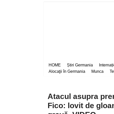
Sari
la
conținut
HOME
Știri Germania
Internaț
Alocaţii în Germania
Munca
Te
Atacul asupra pre
Fico: lovit de gloa