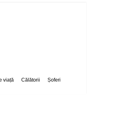
e viață
Călătorii
Șoferi