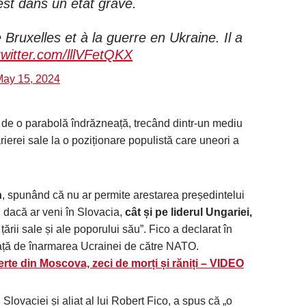
 est dans un état grave.
 Bruxelles et à la guerre en Ukraine. Il a
twitter.com/lllVFetQKX
ay 15, 2024
tă de o parabolă îndrăzneață, trecând dintr-un mediu
arierei sale la o poziționare populistă care uneori a
n
, spunând că nu ar permite arestarea președintelui
 dacă ar veni în Slovacia,
cât și pe liderul Ungariei,
țării sale și ale poporului său”. Fico a declarat în
ață de înarmarea Ucrainei de către NATO.
erte din Moscova, zeci de morți și răniți – VIDEO
 Slovaciei și aliat al lui Robert Fico, a spus că „o