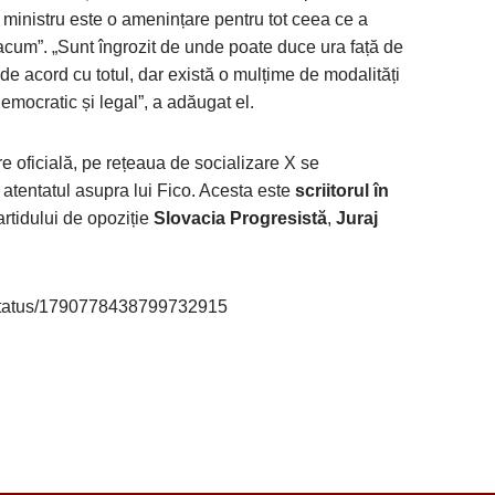
 ministru este o amenințare pentru tot ceea ce a
cum”. „Sunt îngrozit de unde poate duce ura față de
m de acord cu totul, dar există o mulțime de modalități
mocratic și legal”, a adăugat el.
e oficială, pe rețeaua de socializare X se
 atentatul asupra lui Fico. Acesta este
scriitorul în
artidului de opoziție
Slovacia Progresistă
,
Juraj
_/status/1790778438799732915