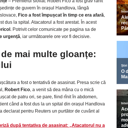
anțe
– Premierul slovac Robert Fico a fost grav rănit
ei ședințe de guvern în orașul Handlova, lângă
i slovace,
Fico a fost împușcat în timp ce era afară
,
t dus la spital. Atacatorul a fost arestat. În acest
ericol
. Potrivit celor comunicate pe pagina sa de
de urgență
, iar următoarele ore vor fi decisive.
 de mai multe gloanțe:
lui
cătura a fost o tentativă de asasinat. Presa scrie că
ul,
Robert Fico
, a venit să dea mâna cu o mică
cat de patru ori, se pare, fiind rînit în abdomen,
tient când a fost dus la un spital din orașul Handlova
, a declarat pentru Reuters un purtător de cuvânt al
priză după tentativa de asasinat: „Atacatorul nu a