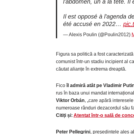
l'abdomen, un à la tête. Il
Il est opposé à l’agenda de
été accusé en 2022…
pic.
— Alexis Poulin (@Poulin2012)
M
Figura sa politică a fost caracteriza
comunist într-un stadiu incipient al c
căutat alianțe în extrema dreaptă.
Fico
îl admiră atât pe Vladimir Puti
rus în baza unui mandat internațional
Viktor Orbán
, „care apără interesele 
numeroase rânduri dezacordul său f
Citiți și:
Atentat într-o sală de conc
Peter Pellegrini
, președintele ales al