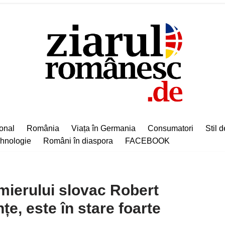
ional
România
Viața în Germania
Consumatori
Stil d
hnologie
Români în diaspora
FACEBOOK
mierului slovac Robert
nțe, este în stare foarte