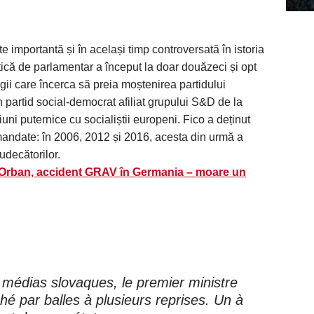
te importantă și în același timp controversată în istoria
ică de parlamentar a început la doar douăzeci și opt
gii care încerca să preia moștenirea partidului
 partid social-democrat afiliat grupului S&D de la
uni puternice cu socialiștii europeni. Fico a deținut
 mandate: în 2006, 2012 și 2016, acesta din urmă a
judecătorilor.
rban, accident GRAV în Germania – moare un
 médias slovaques, le premier ministre
hé par balles à plusieurs reprises. Un à