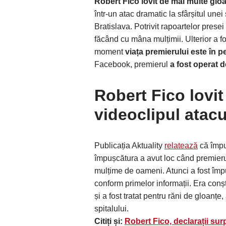
Robert Fico lovit de mai multe glo
într-un atac dramatic la sfârșitul un
Bratislava. Potrivit rapoartelor prese
făcând cu mâna mulțimii. Ulterior a fos
moment
viața premierului este în p
Facebook, premierul
a fost operat 
Robert Fico lovit
videoclipul atacu
Publicația Aktuality
relatează
că împuș
împușcătura a avut loc când premier
mulțime de oameni. Atunci a fost împuș
conform primelor informații. Era conș
și a fost tratat pentru răni de gloanțe
spitalului.
Citiți și:
Robert Fico, declarații sur