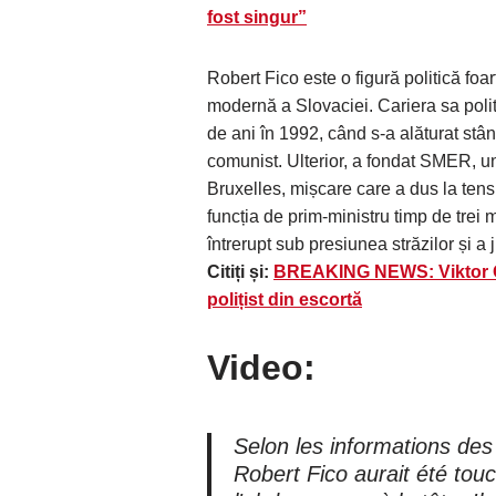
fost singur”
Robert Fico este o figură politică foar
modernă a Slovaciei. Cariera sa polit
de ani în 1992, când s-a alăturat stân
comunist. Ulterior, a fondat SMER, un
Bruxelles, mișcare care a dus la tensi
funcția de prim-ministru timp de trei
întrerupt sub presiunea străzilor și a 
Citiți și:
BREAKING NEWS: Viktor O
polițist din escortă
Video:
Selon les informations des
Robert Fico aurait été touc