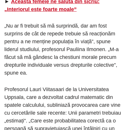
►
Această femeie ne salută din sicriu:
„Interiorul este foarte moale”
„Nu ar fi trebuit să mă surprindă, dar am fost
surprins de cât de repede trebuie să reacționăm
pentru a ne menține populația în viață”, spune
liderul studiului, profesorul Pauliina Ilmonen. „M-a
făcut să mă gândesc la chestiuni morale precum
drepturile individuale versus drepturile colective”,
spune ea.
Profesorul Lauri Viitasaari de la Universitatea
Uppsala, care a dezvoltat cadrul matematic din
spatele calculului, subliniază provocarea care vine
cu cercetările sale recente: Unii parametri trebuiau
„estimați”. „Care este probabilitatea corectă ca o
persoană să supraviețuiască unei întâlniri cu un