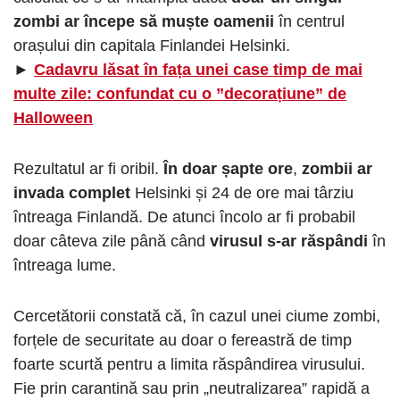
zombi ar începe să muște oamenii
în centrul
orașului din capitala Finlandei Helsinki.
►
Cadavru lăsat în fața unei case timp de mai
multe zile: confundat cu o ”decorațiune” de
Halloween
Rezultatul ar fi oribil.
În doar șapte ore
,
zombii ar
invada complet
Helsinki și 24 de ore mai târziu
întreaga Finlandă. De atunci încolo ar fi probabil
doar câteva zile până când
virusul s-ar răspândi
în
întreaga lume.
Cercetătorii constată că, în cazul unei ciume zombi,
forțele de securitate au doar o fereastră de timp
foarte scurtă pentru a limita răspândirea virusului.
Fie prin carantină sau prin „neutralizarea” rapidă a