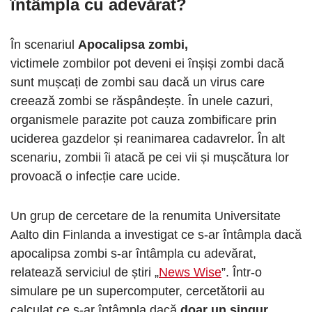
întâmpla cu adevărat?
În scenariul
Apocalipsa zombi,
victimele zombilor pot deveni ei înșiși zombi dacă
sunt mușcați de zombi sau dacă un virus care
creează zombi se răspândește. În unele cazuri,
organismele parazite pot cauza zombificare prin
uciderea gazdelor și reanimarea cadavrelor. În alt
scenariu, zombii îi atacă pe cei vii și mușcătura lor
provoacă o infecție care ucide.
Un grup de cercetare de la renumita Universitate
Aalto din Finlanda a investigat ce s-ar întâmpla dacă
apocalipsa zombi s-ar întâmpla cu adevărat,
relatează serviciul de știri „
News Wise
”. Într-o
simulare pe un supercomputer, cercetătorii au
calculat ce s-ar întâmpla dacă
doar un singur