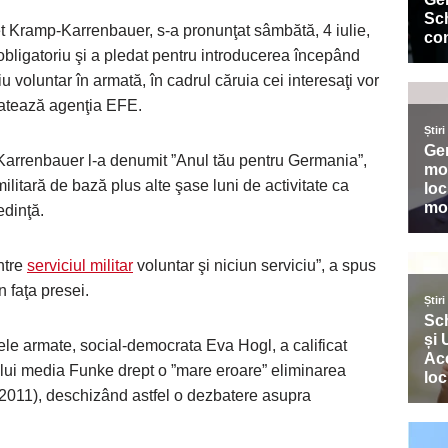
et Kramp-Karrenbauer, s-a pronunţat sâmbătă, 4 iulie,
r obligatoriu şi a pledat pentru introducerea începând
iu voluntar în armată, în cadrul căruia cei interesaţi vor
elatează agenţia EFE.
-Karrenbauer l-a denumit ”Anul tău pentru Germania”,
litară de bază plus alte şase luni de activitate ca
edinţă.
între
serviciul militar
voluntar şi niciun serviciu”, a spus
 faţa presei.
ele armate, social-democrata Eva Hogl, a calificat
pului media Funke drept o ”mare eroare” eliminarea
ul 2011), deschizând astfel o dezbatere asupra