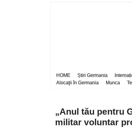
Sari
la
conținut
HOME
Știri Germania
Internaț
Alocaţii în Germania
Munca
Te
„Anul tău pentru 
militar voluntar p