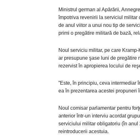
Ministrul german al Apărării, Annegr
împotriva revenirii la serviciul milita
de anul viitor a unui nou tip de servic
primi o pregătire militară de bază, r
Noul serviciu militar, pe care Kramp
ar presupune şase luni de pregătire mi
rezervist în apropierea locului de reş
”Este, în principiu, ceva intermediar 
ea în prezentarea acestei propuneri în
Noul comisar parlamentar pentru forţ
anterior într-un interviu acordat gru
serviciului militar obligatoriu (în an
reintroducerii acestuia.