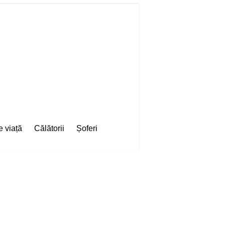
e viață
Călătorii
Șoferi