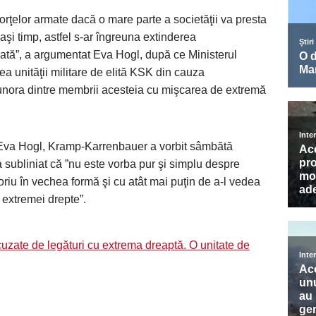
forţelor armate dacă o mare parte a societăţii va presta
aşi timp, astfel s-ar îngreuna extinderea
mată”, a argumentat Eva Hogl, după ce Ministerul
ea unităţii militare de elită KSK din cauza
 unora dintre membrii acesteia cu mişcarea de extremă
Eva Hogl, Kramp-Karrenbauer a vorbit sâmbătă
 subliniat că ”nu este vorba pur şi simplu despre
atoriu în vechea formă şi cu atât mai puţin de a-l vedea
extremei drepte”.
uzate de legături cu extrema dreaptă. O unitate de