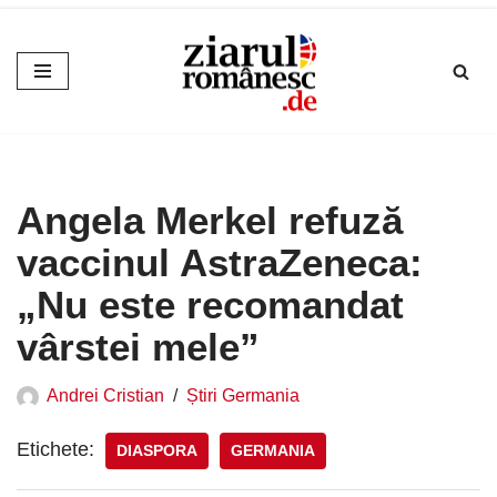
Sari
la
conținut
Angela Merkel refuză
vaccinul AstraZeneca:
„Nu este recomandat
vârstei mele”
Andrei Cristian
Știri Germania
Etichete:
DIASPORA
GERMANIA