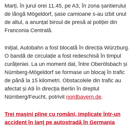
Marți, în jurul orei 11.45, pe A3, în zona șantierului
de lângă Mögeldorf, șase camioane s-au izbit unul
de altul, a anunțat biroul de presă al poliției din
Franconia Centrală.
Inițial, Autobahn a fost blocată în direcția Würzburg.
O bandă de circulație a fost redeschisă în timpul
curățeniei. La un moment dat, între Oberölsbach și
Nürnberg-Mögeldorf se formase un blocaj în trafic
de până la 15 kilometri. Obstacolele din trafic au
afectat și A9 în direcția Berlin în dreptul
Nürnberg/Feucht, potrivit
nordbayern.de
.
Trei maşini pline cu români, implicate într-un
accident în lanţ pe autostradă în Germania