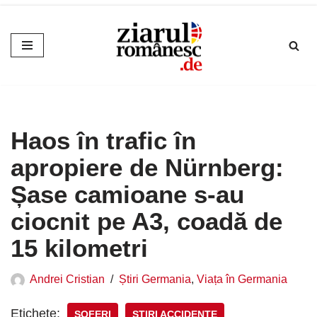
Sari
la
conținut
Haos în trafic în
apropiere de Nürnberg:
Șase camioane s-au
ciocnit pe A3, coadă de
15 kilometri
Andrei Cristian
Știri Germania
,
Viața în Germania
Etichete:
ȘOFERI
ȘTIRI ACCIDENTE