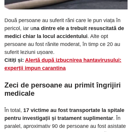
Două persoane au suferit răni care le pun viața în
pericol, iar u
na dintre ele a trebuit resuscitată de
medici chiar la locul accidentului
. Alte opt
persoane au fost rănite moderat, în timp ce 20 au
suferit leziuni ușoare.
Citiți și:
Alertă după izbucnirea hantavirusului:
experții impun carantina
Zeci de persoane au primit îngrijiri
medicale
În total,
17 victime au fost transportate la spitale
pentru investigații și tratament suplimentar
. În
paralel, aproximativ 90 de persoane au fost asistate