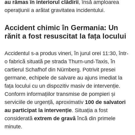
au rămas în interiorul clădirii
, însă amploarea
operațiunii a arătat gravitatea incidentului.
Accident chimic în Germania: Un
rănit a fost resuscitat la fața locului
Accidentul s-a produs vineri, în jurul orei 11:30, într-
o fabrică situată pe strada Thurn-und-Taxis, în
cartierul Schafhof din Nürnberg. Potrivit presei
germane, echipele de salvare au ajuns imediat la
fața locului cu un dispozitiv masiv de intervenție.
Conform informațiilor transmise de pompieri și
serviciile de urgență, aproximativ
100 de salvatori
au participat la intervenție
. Situația a fost
considerată
extrem de gravă
încă din primele
minute.