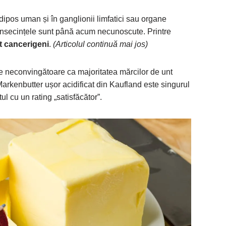
pos uman și în ganglionii limfatici sau organe
Consecințele sunt până acum necunoscute. Printre
t cancerigeni
.
(Articolul continuă mai jos)
de neconvingătoare ca majoritatea mărcilor de unt
rkenbutter ușor acidificat din Kaufland este singurul
ul cu un rating „satisfăcător”.