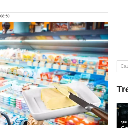
 08:50
Tr