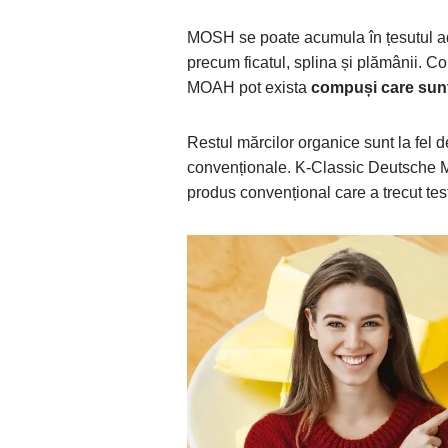
MOSH se poate acumula în țesutul adi
precum ficatul, splina și plămânii. 
MOAH pot exista
compuși care sun
Restul mărcilor organice sunt la fel 
convenționale. K-Classic Deutsche Ma
produs convențional care a trecut test