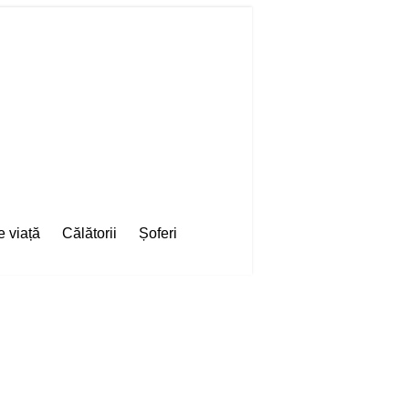
e viață
Călătorii
Șoferi