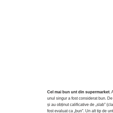
Cel mai bun unt din supermarket
. 
unul singur a fost considerat bun. D
și au obținut calificative de „slab” (c
fost evaluat ca „bun”. Un alt tip de unt