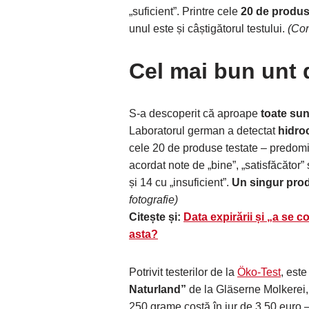
„suficient”. Printre cele
20 de produs
unul este și câștigătorul testului.
(Con
Cel mai bun unt 
S-a descoperit că aproape
toate su
Laboratorul german a detectat
hidroc
cele 20 de produse testate – predominan
acordat note de „bine”, „satisfăcător” ș
și 14 cu „insuficient”.
Un singur prod
fotografie)
Citește și:
Data expirării și „a se 
asta?
Potrivit testerilor de la
Öko-Test
, est
Naturland”
de la Gläserne Molkerei, 
250 grame costă în jur de 3,50 euro – 