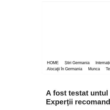
Sari
la
conținut
HOME
Știri Germania
Internaț
Alocaţii în Germania
Munca
Te
A fost testat untu
Experții recomand