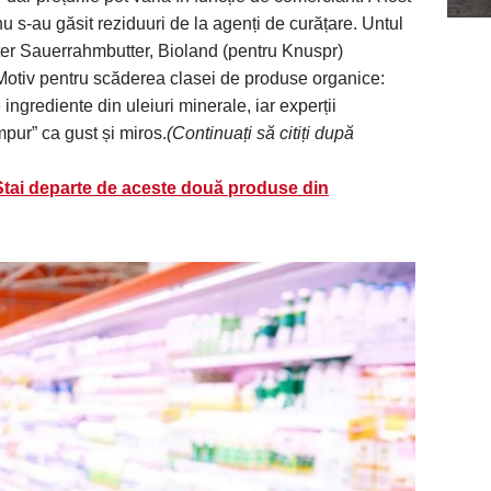
 s-au găsit reziduuri de la agenți de curățare. Untul
er Sauerrahmbutter, Bioland (pentru Knuspr)
otiv pentru scăderea clasei de produse organice:
ngrediente din uleiuri minerale, iar experții
mpur” ca gust și miros.
(Continuați să citiți după
: Stai departe de aceste două produse din