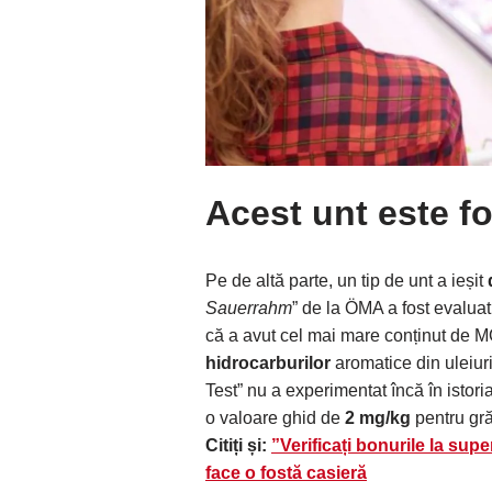
Acest unt este f
Pe de altă parte, un tip de unt a ieșit
Sauerrahm
” de la ÖMA a fost evaluat
că a avut cel mai mare conținut de M
hidrocarburilor
aromatice din uleiu
Test” nu a experimentat încă în istoria
o valoare ghid de
2 mg/kg
pentru gră
Citiți și:
”Verificați bonurile la supe
face o fostă casieră