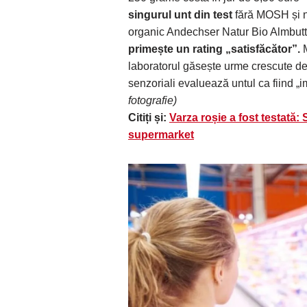
singurul unt din test
fără MOSH și nu
organic Andechser Natur Bio Almbutt
primește un rating „satisfăcător”.
M
laboratorul găsește urme crescute de i
senzoriali evaluează untul ca fiind „i
fotografie)
Citiți și:
Varza roșie a fost testată
supermarket