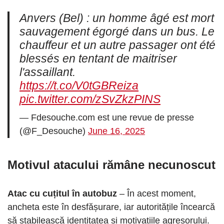
Anvers (Bel) : un homme âgé est mort
sauvagement égorgé dans un bus. Le
chauffeur et un autre passager ont été
blessés en tentant de maitriser
l'assaillant.
https://t.co/V0tGBReiza
pic.twitter.com/zSvZkzPINS
— Fdesouche.com est une revue de presse
(@F_Desouche)
June 16, 2025
Motivul atacului rămâne necunoscut
Atac cu cuțitul în autobuz
– În acest moment,
ancheta este în desfășurare, iar autoritățile încearcă
să stabilească identitatea și motivațiile agresorului.