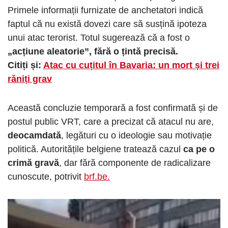
Primele informații furnizate de anchetatori indică
faptul că nu există dovezi care să susțină ipoteza
unui atac terorist. Totul sugerează că a fost o
„acțiune aleatorie”, fără o țintă precisă.
Citiți și:
Atac cu cuțitul în Bavaria: un mort și trei
răniți grav
Această concluzie temporară a fost confirmată și de
postul public VRT, care a precizat că atacul nu are,
deocamdată
, legături cu o ideologie sau motivație
politică. Autoritățile belgiene tratează cazul
ca pe o
crimă gravă
, dar fără componente de radicalizare
cunoscute, potrivit
brf.be.