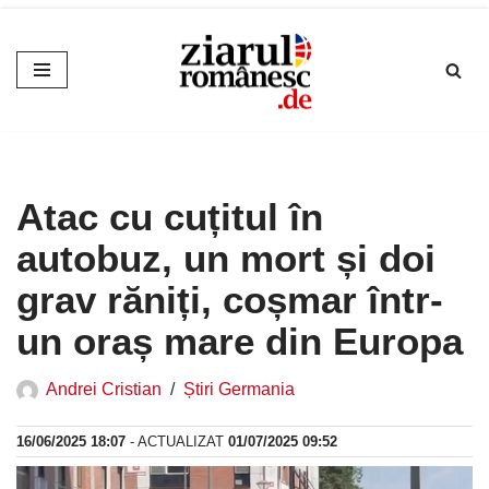
Sari
la
conținut
Atac cu cuțitul în
autobuz, un mort și doi
grav răniți, coșmar într-
un oraș mare din Europa
Andrei Cristian
Știri Germania
16/06/2025 18:07
- ACTUALIZAT
01/07/2025 09:52