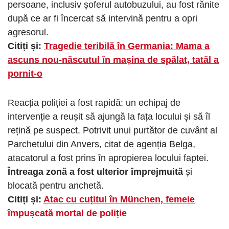
persoane, inclusiv șoferul autobuzului, au fost rănite
după ce ar fi încercat să intervină pentru a opri
agresorul.
Citiți și:
Tragedie teribilă în Germania: Mama a
ascuns nou-născutul în mașina de spălat, tatăl a
pornit-o
Reacția poliției a fost rapidă: un echipaj de
intervenție a reușit să ajungă la fața locului și să îl
rețină pe suspect. Potrivit unui purtător de cuvânt al
Parchetului din Anvers, citat de agenția Belga,
atacatorul a fost prins în apropierea locului faptei.
Întreaga zonă a fost ulterior împrejmuită
și
blocată pentru anchetă.
Citiți și:
Atac cu cuțitul în München, femeie
împușcată mortal de poliție